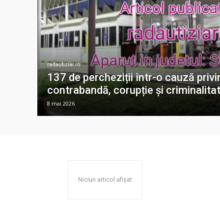
radautiziar.ro
137 de percheziții într-o cauză priv
contrabandă, corupție și criminalita
8 mai 2026
Niciun articol afișat