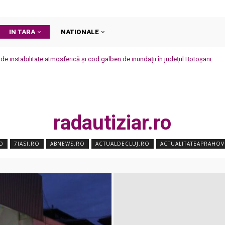
IN TARA
NATIONALE
de instabilitate atmosferică și cod galben de inundații în județul Botoșani
radautiziar.ro
O
7IASI.RO
ABNEWS.RO
ACTUALDECLUJ.RO
ACTUALITATEAPRAHO