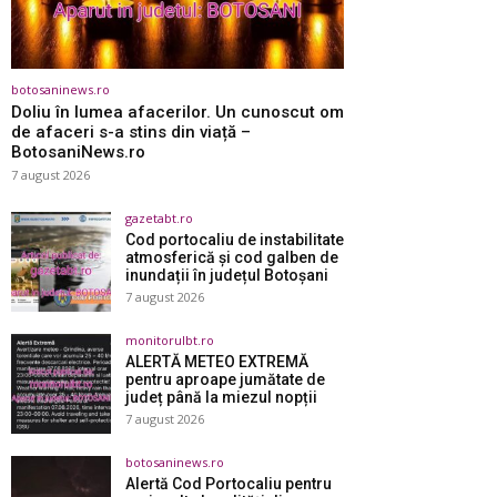
botosaninews.ro
Doliu în lumea afacerilor. Un cunoscut om
de afaceri s-a stins din viață –
BotosaniNews.ro
7 august 2026
gazetabt.ro
Cod portocaliu de instabilitate
atmosferică și cod galben de
inundații în județul Botoșani
7 august 2026
monitorulbt.ro
ALERTĂ METEO EXTREMĂ
pentru aproape jumătate de
județ până la miezul nopții
7 august 2026
botosaninews.ro
Alertă Cod Portocaliu pentru