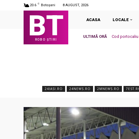
C
20.6
Botoșani
8 AUGUST, 2026
BT
ACASA
LOCALE
ULTIMĂ ORĂ
Cod portocaliu 
ROBO ȘTIRI
24IASI.RO
24NEWS.RO
2MNEWS.RO
7EST.R