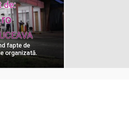
ind fapte de
te organizată.