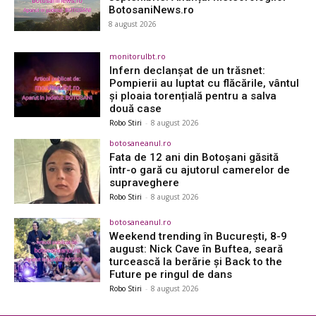
BotosaniNews.ro
8 august 2026
monitorulbt.ro
Infern declanșat de un trăsnet:
Pompierii au luptat cu flăcările, vântul
și ploaia torențială pentru a salva
două case
Robo Stiri
-
8 august 2026
botosaneanul.ro
Fata de 12 ani din Botoșani găsită
într-o gară cu ajutorul camerelor de
supraveghere
Robo Stiri
-
8 august 2026
botosaneanul.ro
Weekend trending în București, 8-9
august: Nick Cave în Buftea, seară
turcească la berărie și Back to the
Future pe ringul de dans
Robo Stiri
-
8 august 2026