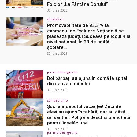
Folclor „La Fântâna Dorului”
30 iunie 2026
svnews.ro
Promovabilitate de 83,3 % la
examenul de Evaluare Națională ce
plasează județul Suceava pe locul 4 la
nivel național. În 23 de unități
școlare...
30 iunie 2026
jurnaluldearges.ro
Doi bărbați au ajuns în comă la spital
din cauza caniculei
30 iunie 2026
stiridecluj.ro
Șoc la începutul vacanței! Zeci de
elevi au ajuns în tabără, dar au găsit…
un șantier. Poliția a deschis o anchetă
pentru înșelăciune
30 iunie 2026
jurnaluldearges.ro