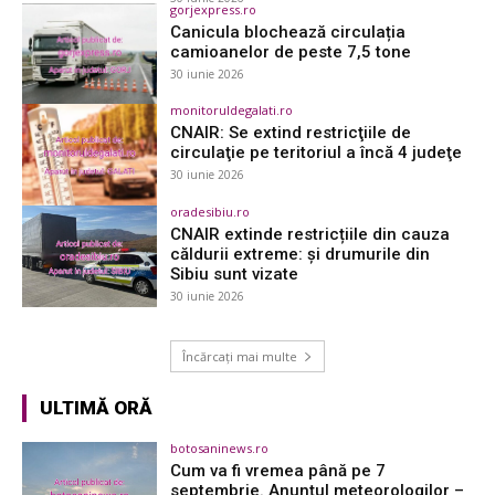
gorjexpress.ro
Canicula blochează circulația
camioanelor de peste 7,5 tone
30 iunie 2026
monitoruldegalati.ro
CNAIR: Se extind restricţiile de
circulaţie pe teritoriul a încă 4 judeţe
30 iunie 2026
oradesibiu.ro
CNAIR extinde restricțiile din cauza
căldurii extreme: și drumurile din
Sibiu sunt vizate
30 iunie 2026
Încărcați mai multe
ULTIMĂ ORĂ
botosaninews.ro
Cum va fi vremea până pe 7
septembrie. Anunțul meteorologilor –