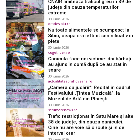
CNAIR limitează traficul greu în 39 de
județe din cauza temperaturilor
extreme
30 iunie 2026
oradesibiu.ro
Nu toate alimentele se scumpesc: la
Sibiu, ceapa s-a ieftinit semnificativ în
piețe
30 iunie 2026
cugetliber.ro
Canicula face noi victime: doi bărbați
au ajuns în comă după ce au stat în
soare
30 iunie 2026
actualitateaprahoveana.ro
„Camera cu jucării”: Recital în cadrul
Festivalului „Țintea Muzicală”, la
Muzeul de Artă din Ploiești
30 iunie 2026
satumarenews.ro
Trafic restricționat în Satu Mare și alte
38 de județe, din cauza caniculei.
Cine nu are voie să circule și în ce
interval orar
30 iunie 2026