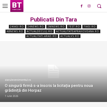
BT
ROBO ȘTIRI
Publicatii Din Tara
24IASI.RO
24NEWS.RO
2MNEWS.RO
7EST.RO
7IASI.RO
ABNEWS.RO
ACTUALDECLUJ.RO
ACTUALITATEAPRAHOVEANA.RO
ACTUALITATI-ARAD.RO
ACTUALVS.RO
ziarulevenimentul.ro
O singură firmă s-a înscris la licitația pentru noua
grădiniță din Horpaz
1 iulie 2026