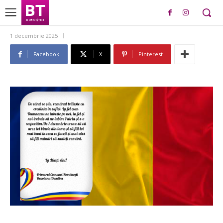
BT
ROBO ȘTIRI
1 decembrie 2025
Facebook
X
Pinterest