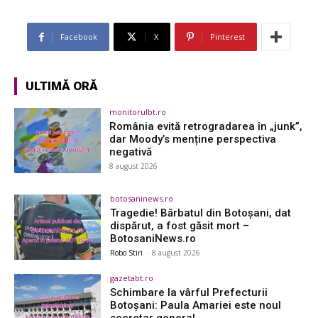
Facebook
X
Pinterest
ULTIMĂ ORĂ
monitorulbt.ro
România evită retrogradarea în „junk”,
dar Moody’s menține perspectiva
negativă
8 august 2026
botosaninews.ro
Tragedie! Bărbatul din Botoșani, dat
dispărut, a fost găsit mort –
BotosaniNews.ro
Robo Stiri
-
8 august 2026
gazetabt.ro
Schimbare la vârful Prefecturii
Botoșani: Paula Amariei este noul
secretar general